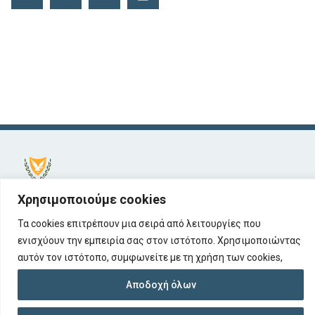
Χρησιμοποιούμε cookies
© 2026 Κυπριακή Δημοκρατία, Τμήμα
Αφερεγγυότητας
Τα cookies επιτρέπουν μια σειρά από λειτουργίες που
Υπουργείο Ενέργειας, Εμπορίου και Βιομηχανίας
ενισχύουν την εμπειρία σας στον ιστότοπο. Χρησιμοποιώντας
αυτόν τον ιστότοπο, συμφωνείτε με τη χρήση των cookies,
Όροι Χρήσης
σύμφωνα με τις οδηγίες μας.
Προστασία Προσωπικών Δεδομένων
Αποδοχή όλων
Προσβασιμότητα
Διαδικτυακή Πύλη της Κυπριακής Δημοκρατίας