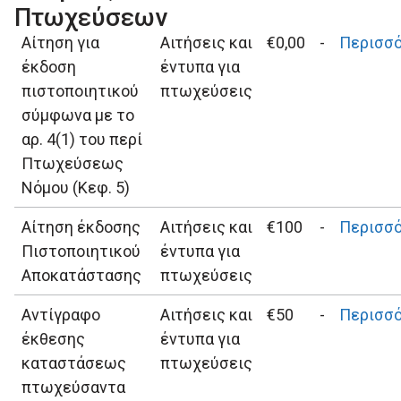
Πτωχεύσεων
Αίτηση για
Αιτήσεις και
€0,00
-
Περισσ
έκδοση
έντυπα για
πιστοποιητικού
πτωχεύσεις
σύμφωνα με το
αρ. 4(1) του περί
Πτωχεύσεως
Νόμου (Κεφ. 5)
Αίτηση έκδοσης
Αιτήσεις και
€100
-
Περισσ
Πιστοποιητικού
έντυπα για
Αποκατάστασης
πτωχεύσεις
Αντίγραφο
Αιτήσεις και
€50
-
Περισσ
έκθεσης
έντυπα για
καταστάσεως
πτωχεύσεις
πτωχεύσαντα