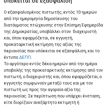
υπόκειται σε εξασφάλιση
Ο εξασφαλισµένος πιστωτής, εντός 10 ηµερών
από την ηµεροµηνία δηµοσίευσης του
διατάγµατος πτώχευσης στην Επίσηµη Εφηµερίδα
της ∆ηµοκρατίας, υποβάλλει στον διαχειριστή
και, όπου εφαρµόζεται, σε εγγυητή,
προκαταρκτική εκτίµηση της αξίας της
περιουσίας που υπόκειται σε εξασφάλιση, και το
έντυπο
ΔΕΠΠ
.
Το αργότερο εντός δέκα ηµερών από την ηµέρα
υποβολής της προκαταρκτικής εκτίµησης από τον
πιστωτή, ο διαχειριστής και, όπου εφαρµόζεται, ο
εγγυητής συµφωνούν µεταξύ τους και µε τον
πιστωτή ως προς την αγοραία αξία της
περιουσίας. Σε περίπτωση που υπάρχει ένσταση,
είτε διορίζουν ανεξάρτητο εκτιµητή ή