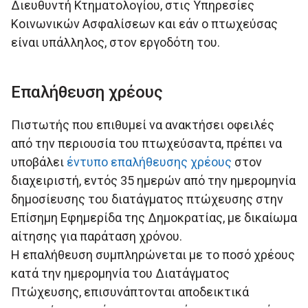
∆ιευθυντή Κτηµατολογίου, στις Υπηρεσίες
Κοινωνικών Ασφαλίσεων και εάν ο πτωχεύσας
είναι υπάλληλος, στον εργοδότη του.
Επαλήθευση χρέους
Πιστωτής που επιθυμεί να ανακτήσει οφειλές
από την περιουσία του πτωχεύσαντα, πρέπει να
υποβάλει
έντυπο επαλήθευσης χρέους
στον
διαχειριστή, εντός 35 ηµερών από την ηµεροµηνία
δηµοσίευσης του διατάγµατος πτώχευσης στην
Επίσηµη Εφηµερίδα της ∆ηµοκρατίας, με δικαίωμα
αίτησης για παράταση χρόνου.
Η επαλήθευση συμπληρώνεται με το ποσό χρέους
κατά την ημερομηνία του Διατάγματος
Πτώχευσης, επισυνάπτονται αποδεικτικά