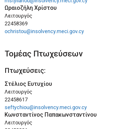
mstylianou@insolvency.meci.gov.cy
Ωραιοζήλη Χρίστου
Λειτουργός
22458369
ochristou@insolvency.meci.gov.cy
Τομέας Πτωχεύσεων
Πτωχεύσεις:
Στέλιος Ευτυχίου
Λειτουργός
22458617
seftychiou@insolvency.meci.gov.cy
Κωνσταντίνος Παπακωνσταντίνου
Λειτουργός