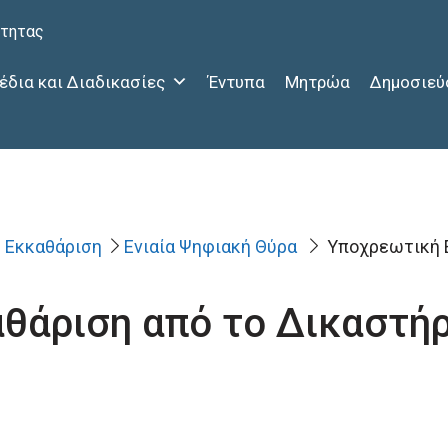
ότητας
έδια και Διαδικασίες
Έντυπα
Μητρώα
Δημοσιεύ
Εκκαθάριση
Ενιαία Ψηφιακή Θύρα
Υποχρεωτική 
θάριση από το Δικαστήρ